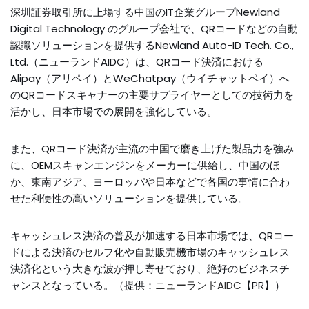
深圳証券取引所に上場する中国のIT企業グループNewland
Digital Technology のグループ会社で、QRコードなどの自動
認識ソリューションを提供するNewland Auto-ID Tech. Co.,
Ltd.（ニューランドAIDC）は、QRコード決済における
Alipay（アリペイ）とWeChatpay（ウイチャットペイ）へ
のQRコードスキャナーの主要サプライヤーとしての技術力を
活かし、日本市場での展開を強化している。
また、QRコード決済が主流の中国で磨き上げた製品力を強み
に、OEMスキャンエンジンをメーカーに供給し、中国のほ
か、東南アジア、ヨーロッパや日本などで各国の事情に合わ
せた利便性の高いソリューションを提供している。
キャッシュレス決済の普及が加速する日本市場では、QRコー
ドによる決済のセルフ化や自動販売機市場のキャッシュレス
決済化という大きな波が押し寄せており、絶好のビジネスチ
ャンスとなっている。（提供：
ニューランドAIDC
【PR】）