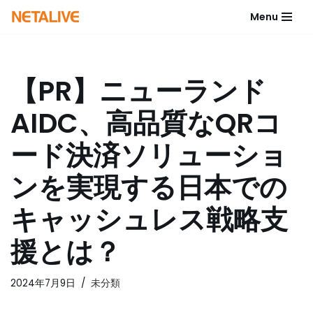
Menu
コ
ン
テ
【PR】ニューランド
ン
ツ
AIDC、高品質なQRコ
へ
ス
ード決済ソリューショ
キ
ッ
ンを実現する日本での
プ
キャッシュレス戦略支
援とは？
2024年7月9日
未分類