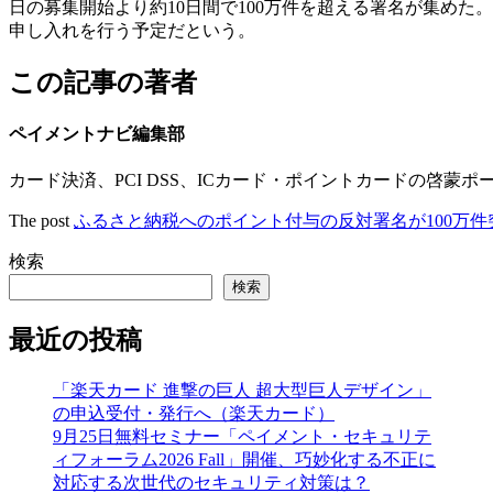
日の募集開始より約10日間で100万件を超える署名が集め
申し入れを行う予定だという。
この記事の著者
ペイメントナビ編集部
カード決済、PCI DSS、ICカード・ポイントカードの啓蒙ポ
The post
ふるさと納税へのポイント付与の反対署名が100万件
検索
検索
最近の投稿
「楽天カード 進撃の巨人 超大型巨人デザイン」
の申込受付・発行へ（楽天カード）
9月25日無料セミナー「ペイメント・セキュリテ
ィフォーラム2026 Fall」開催、巧妙化する不正に
対応する次世代のセキュリティ対策は？