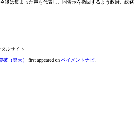
た。今後は集まった声を代表し、同告示を撤回するよう政府、総
ータルサイト
突破（楽天）
first appeared on
ペイメントナビ
.