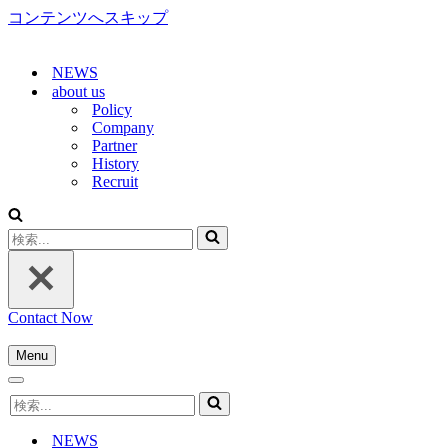
コンテンツへスキップ
NEWS
about us
Policy
Company
Partner
History
Recruit
検
索...
Contact Now
Menu
ナ
ナ
ビ
検
ビ
ゲ
索...
ゲ
ー
NEWS
ー
シ