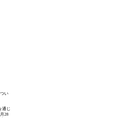
につい
を通じ
月28