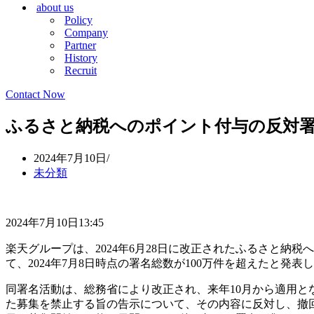
about us
シ
ョ
Policy
ョ
ン
Company
ン
メ
Partner
メ
ニ
History
ニ
ュ
Recruit
ュ
ー
ー
Contact Now
ふるさと納税へのポイント付与の反対署
2024年7月10日
未分類
2024年7月10日13:45
楽天グループは、2024年6月28日に改正されたふるさと納
て、2024年7月8日時点の署名総数が100万件を超えたと発表
同署名活動は、総務省により改正され、来年10月から適用
た募集を禁止する旨の告示について、その内容に反対し、撤回