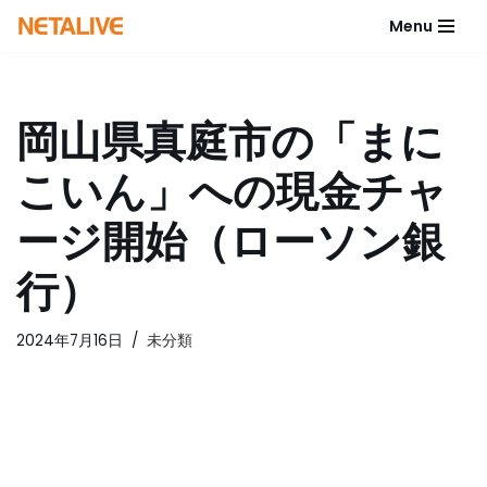
Menu
コ
ン
テ
岡山県真庭市の「まに
ン
ツ
こいん」への現金チャ
へ
ス
ージ開始（ローソン銀
キ
ッ
行）
プ
2024年7月16日
未分類