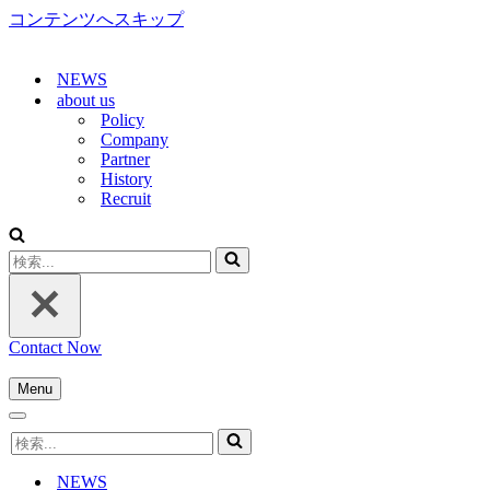
コンテンツへスキップ
NEWS
about us
Policy
Company
Partner
History
Recruit
検
索...
Contact Now
Menu
ナ
ナ
ビ
検
ビ
ゲ
索...
ゲ
ー
NEWS
ー
シ