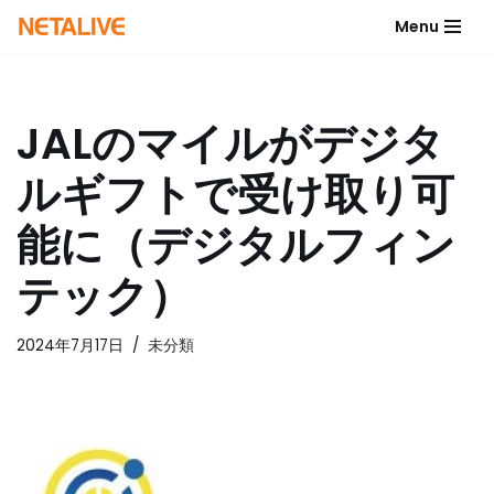
Menu
コ
ン
テ
JALのマイルがデジタ
ン
ツ
ルギフトで受け取り可
へ
ス
能に（デジタルフィン
キ
ッ
テック）
プ
2024年7月17日
未分類