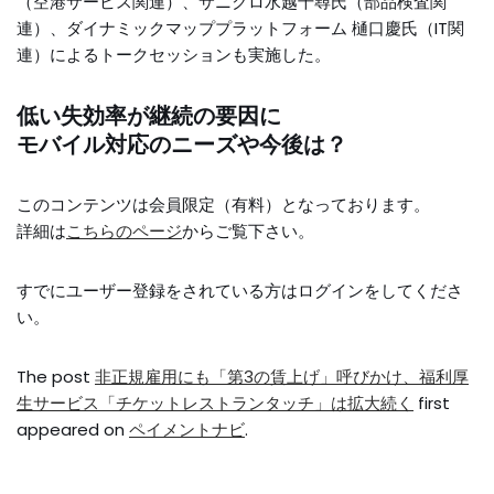
（空港サービス関連）、サニクロ水越千尋氏（部品検査関
連）、ダイナミックマッププラットフォーム 樋口慶氏（IT関
連）によるトークセッションも実施した。
低い失効率が継続の要因に
モバイル対応のニーズや今後は？
このコンテンツは会員限定（有料）となっております。
詳細は
こちらのページ
からご覧下さい。
すでにユーザー登録をされている方は
ログイン
をしてくださ
い。
The post
非正規雇用にも「第3の賃上げ」呼びかけ、福利厚
生サービス「チケットレストランタッチ」は拡大続く
first
appeared on
ペイメントナビ
.