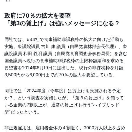
政府に70％の拡大を要望
「第3の賃上げ」は強いメッセージになる？
同社では、534社で食事補助非課税枠の拡大に向けた活動も
実施。衆議院議員 古川 康 議員（自民党農林部会長代理）、衆
議院議員 和田 義明 議員（自民党食育調査会事務局長）を含む
国会議員へ現行の食事補助非課税枠の上限枠額緩和を求める
要望書を2024年6月19日に提出した。現行の非課税枠を月額
3,500円から6,000円まで約70％の拡大を要望している。
同社では「2024年度（今年度）は賃上げを実施される予定
か？」という調査を実施したが、「第３の賃上げ」を知って
いる企業の7割以上が、通常の賃上げも行う“ハイブリッド
型”だったという。
非正規雇用は、雇用者全体の４割近く、2000万人以上を占め