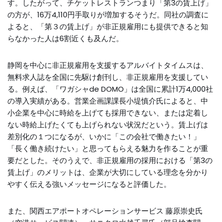
す。したがって、チケットレストランつまり「第3の賃上げ」
の方が、16万4,110円手取りが増加するそうだ。同社の調査に
よると、「第３の賃上げ」が非正規雇用にも提供できると知
らなかった人は6割近くも及んだ。
静岡を中心に非正規雇用を支援するアルバイトタイムスは、
無料求人誌を全国に先駆け創刊し、非正規雇用を支援してい
る。例えば、「ワガシャde DOMO」は全国に累計1万4,000社
の導入実績がある。営業企画課課長小堤慎介氏によると、中
小企業を中心に時給を上げても採用できない、または定着し
ない時給上げたくても上げられない状況だという。賃上げは
差別化の１つになるが、いかに「この会社で働きたい！」
「長く働き続けたい」と思ってもらえる魅力を作ることが重
要だとした。そのうえで、非正規雇用の採用における「第3の
賃上げ」のメリットは、企業が大切にしている理念を分かり
やすく伝える強いメッセージになると評価した。
また、関西エアポートオペレーションサービス 藤原崇史氏