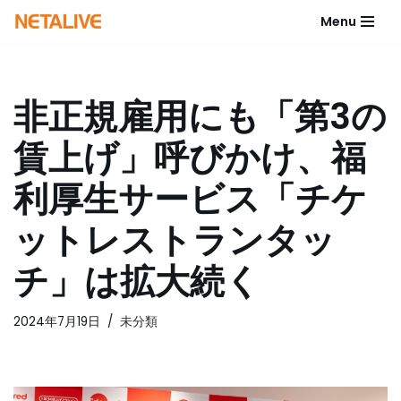
Menu
コ
ン
テ
非正規雇用にも「第3の
ン
ツ
賃上げ」呼びかけ、福
へ
ス
利厚生サービス「チケ
キ
ッ
ットレストランタッ
プ
チ」は拡大続く
2024年7月19日
未分類