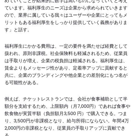
めていくことが結果的に数字は高いものになっていくと考え
ています。福利厚生のニーズは企業から求められていきます
ので、業界に属している我々はユーザーや企業にとってもメ
リットもある福利厚生をしっかり提供していく義務がありま
す」と話す。
福利厚生にかかる費用は、一定の要件を満たせば経費として
扱われ、原則非課税。社会保険料も軽減されるため、従業員
は手取りが増え、企業の税負担は軽減される。福利厚生は、
賃金よりもメッセージ性があり、定着率アップに貢献すると
共に、企業のブランディングや他企業との差別化にもつ名が
る可能性がある。
例えば、チケットレストランでは、会社が食事補助として半
額分を支給するため、上限額内（月7,000円）であれば食事や
飲食物が実質半額（負担額月3,500 円）で購入できる。つま
り、3,500円が非課税となり、給与所得にならない。年間4万
2,000円の非課税となり、従業員の手取りアップに貢献でき
る。