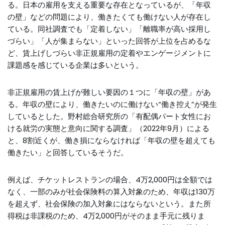
る。日本の雇用を支える重要な存在となっているが、「年収
の壁」などの問題により、働きたくても働けない人が存在し
ている。同社調査でも「定着しない」「離職率が高い採用し
づらい」「人が集まらない」といった回答が上位を占めるな
ど、賃上げしづらい非正規雇用の定着やエンゲージメントに
課題感を感じている企業は多いという。
非正規雇用の賃上げが難しい要因の１つに「年収の壁」があ
る。年収の壁により、働きたいのに働けない“働き控え”が発生
しているとした。野村総合研究所の「有配偶パート女性にお
ける就労の実態と意向に関する調査」（2022年9月）による
と、8割近くが、働き損にならなければ「年収の壁を超えても
働きたい」と回答しているそうだ。
例えば、チケットレストランの場合、4万2,000円は全額では
なく、一部のみが社会保険料の算入対象のため、年収は130万
を超えず、社会保険の加入対象にはならないという。また所
得税は非課税のため、4万2,000円がそのまま手元に残りま