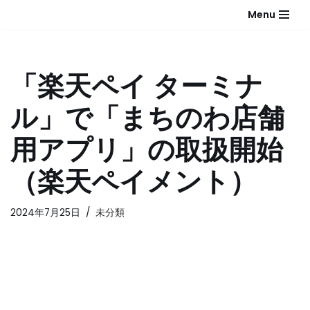
Menu
コ
ン
テ
「楽天ペイ ターミナ
ン
ツ
ル」で「まちのわ店舗
へ
ス
用アプリ」の取扱開始
キ
ッ
（楽天ペイメント）
プ
2024年7月25日
未分類