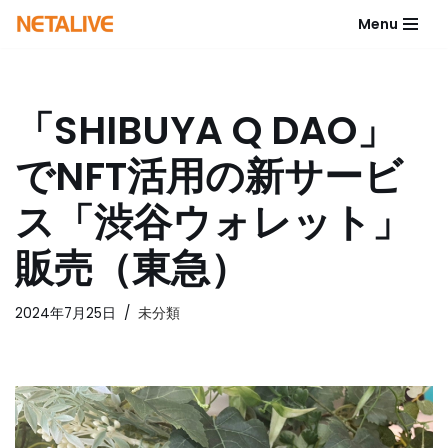
Menu
コ
ン
テ
「SHIBUYA Q DAO」
ン
ツ
でNFT活用の新サービ
へ
ス
ス「渋谷ウォレット」
キ
ッ
販売（東急）
プ
2024年7月25日
未分類