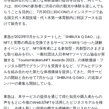
ルを組み合わせた新たな体験価値の提供を目指す。同サービ
スは、EDCONの参加者に渋谷の街の観光や体験を楽しんでも
らうことを目的に、7月30日にEDCONのメインステージであ
る国立代々木競技場・代々木第一体育館内に特設ブースを設
けて販売する。
東急が2023年11月からスタートした「SHIBUYA Q DAO」は、
NFTと実際の商品を交換できるサービスやARをつかった謎解
きイベントなど、NFT保有者による参加型・共創型のさまざま
な取り組みを行い、一般社団法人日本NFTツーリズム協会が実
施する「TourismkakeruNFT Awards 2023」の体験価値・フ
ィジタル部門でグランプリを受賞するなど、リアルとデジタ
ルを組み合わせた新たな体感価値を提供してきた。同サービ
スの開始と合わせて7月からは「SHIBUYA Q DAO」の追加メ
ンバーの募集も開始している。
東急は、本サービスの提供を通じて得た知見や購入者からの
声をもとに今後のWeb3/NFTを活用したビジネスモデルを検
証し、今後も新しい技術や概念を積極的に取り入れながら