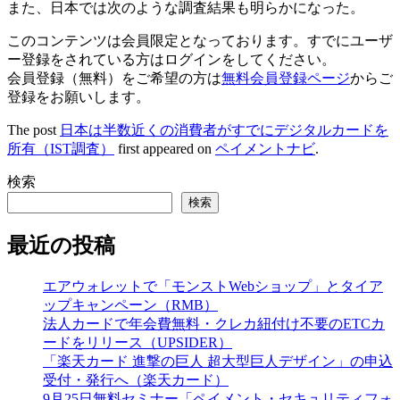
また、日本では次のような調査結果も明らかになった。
このコンテンツは会員限定となっております。すでにユーザ
ー登録をされている方はログインをしてください。
会員登録（無料）をご希望の方は
無料会員登録ページ
からご
登録をお願いします。
The post
日本は半数近くの消費者がすでにデジタルカードを
所有（IST調査）
first appeared on
ペイメントナビ
.
検索
検索
最近の投稿
エアウォレットで「モンストWebショップ」とタイア
ップキャンペーン（RMB）
法人カードで年会費無料・クレカ紐付け不要のETCカ
ードをリリース（UPSIDER）
「楽天カード 進撃の巨人 超大型巨人デザイン」の申込
受付・発行へ（楽天カード）
9月25日無料セミナー「ペイメント・セキュリティフォ