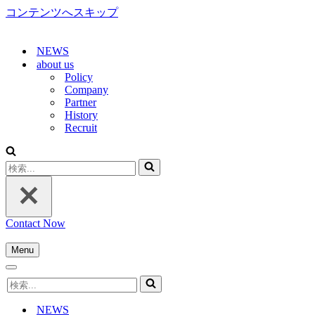
コンテンツへスキップ
NEWS
about us
Policy
Company
Partner
History
Recruit
検
索...
Contact Now
Menu
ナ
ナ
ビ
検
ビ
ゲ
索...
ゲ
ー
NEWS
ー
シ