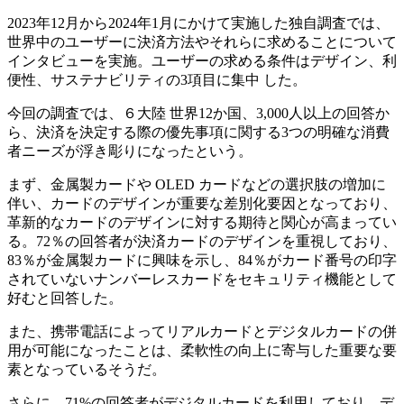
2023年12月から2024年1月にかけて実施した独自調査では、
世界中のユーザーに決済方法やそれらに求めることについて
インタビューを実施。ユーザーの求める条件はデザイン、利
便性、サステナビリティの3項目に集中 した。
今回の調査では、６大陸 世界12か国、3,000人以上の回答か
ら、決済を決定する際の優先事項に関する3つの明確な消費
者ニーズが浮き彫りになったという。
まず、金属製カードや OLED カードなどの選択肢の増加に
伴い、カードのデザインが重要な差別化要因となっており、
革新的なカードのデザインに対する期待と関心が高まってい
る。72％の回答者が決済カードのデザインを重視しており、
83％が金属製カードに興味を示し、84％がカード番号の印字
されていないナンバーレスカードをセキュリティ機能として
好むと回答した。
また、携帯電話によってリアルカードとデジタルカードの併
用が可能になったことは、柔軟性の向上に寄与した重要な要
素となっているそうだ。
さらに、71%の回答者がデジタルカードを利用しており、デ