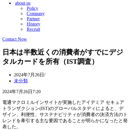
about us
シ
ョ
Policy
ョ
ン
Company
ン
メ
Partner
メ
ニ
History
ニ
ュ
Recruit
ュ
ー
ー
Contact Now
日本は半数近くの消費者がすでにデジ
タルカードを所有（IST調査）
2024年7月26日
未分類
2024年7月26日7:20
電通マクロミルインサイトが実施したアイデミア セキュア
トランザクション(IST)のグローバルスタディによると、デ
ザイン、利便性、サステナビリティが消費者の決済方法のト
レンドを牽引する主な要因であることが明らかになったと発
表した。