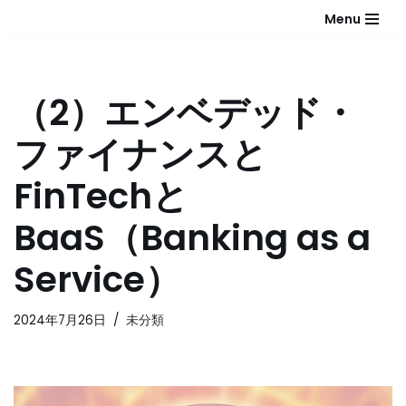
Menu
コ
ン
テ
（2）エンベデッド・
ン
ツ
ファイナンスと
へ
ス
FinTechと
キ
ッ
BaaS（Banking as a
プ
Service）
2024年7月26日
未分類