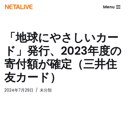
Menu
コ
ン
テ
「地球にやさしいカー
ン
ツ
ド」発行、2023年度の
へ
ス
寄付額が確定（三井住
キ
ッ
友カード）
プ
2024年7月29日
未分類