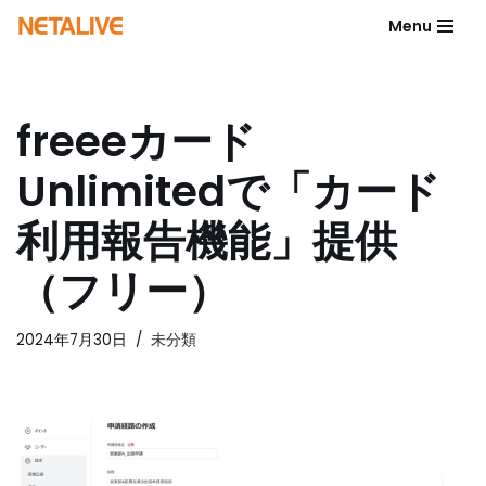
Menu
コ
ン
テ
freeeカード
ン
ツ
Unlimitedで「カード
へ
ス
利用報告機能」提供
キ
ッ
（フリー）
プ
2024年7月30日
未分類