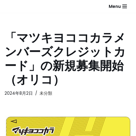
Menu
コ
ン
テ
「マツキヨココカラメ
ン
ツ
ンバーズクレジットカ
へ
ス
ード」の新規募集開始
キ
ッ
（オリコ）
プ
2024年8月2日
未分類