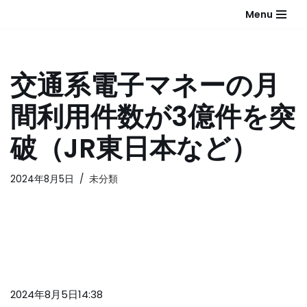
Menu
コ
ン
テ
交通系電子マネーの月
ン
ツ
間利用件数が3億件を突
へ
ス
破（JR東日本など）
キ
ッ
2024年8月5日
未分類
プ
2024年8月5日14:38