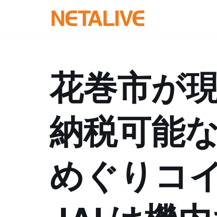
コ
ン
テ
ン
花巻市が
ツ
へ
ス
納税可能
キ
ッ
プ
めぐりコ