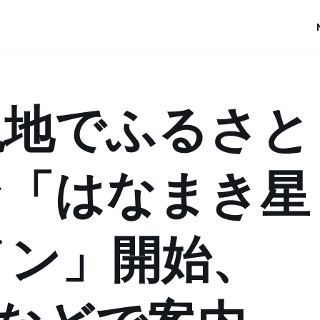
現地でふるさと
な「はなまき星
イン」開始、