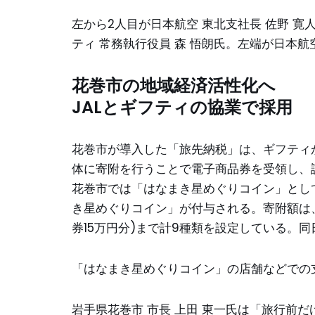
左から2人目が日本航空 東北支社長 佐野 寛
ティ 常務執行役員 森 悟朗氏。左端が日本航
花巻市の地域経済活性化へ
JALとギフティの協業で採用
花巻市が導入した「旅先納税」は、ギフティ
体に寄附を行うことで電子商品券を受領し、
花巻市では「はなまき星めぐりコイン」とし
き星めぐりコイン」が付与される。寄附額は、5,
券15万円分)まで計9種類を設定している。
「はなまき星めぐりコイン」の店舗などでの
岩手県花巻市 市長 上田 東一氏は「旅行前