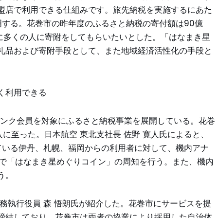
盟店で利用できる仕組みです。旅先納税を実施するにあた
明する。花巻市の昨年度のふるさと納税の寄付額は90億
らに多くの人に寄附をしてもらいたいとした。「はなまき星
礼品および寄附手段として、また地域経済活性化の手段と
く利用できる
ージバンク会員を対象にふるさと納税事業を展開している。花巻
に至った。日本航空 東北支社長 佐野 寛人氏によると、
している伊丹、札幌、福岡からの利用者に対して、機内アナ
まで「はなまき星めぐりコイン」の周知を行う。また、機内
う。
務執行役員 森 悟朗氏が紹介した。花巻市にサービスを提
携を締結しており、花巻市は両者の協業により採用した自治体