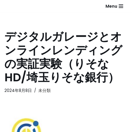
Menu
コ
ン
テ
デジタルガレージとオ
ン
ツ
ンラインレンディング
へ
ス
の実証実験（りそな
キ
ッ
HD/埼玉りそな銀行）
プ
2024年8月8日
未分類