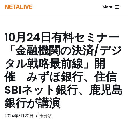
Menu
コ
ン
テ
10月24日有料セミナー
ン
ツ
「金融機関の決済/デジ
へ
ス
タル戦略最前線」開
キ
ッ
催 みずほ銀行、住信
プ
SBIネット銀行、鹿児島
銀行が講演
2024年8月20日
未分類