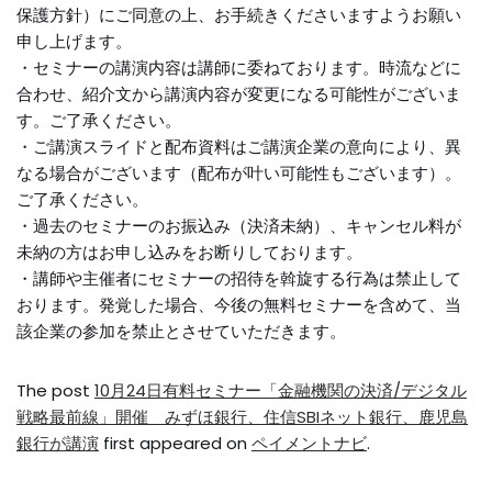
保護方針）にご同意の上、お手続きくださいますようお願い
申し上げます。
・セミナーの講演内容は講師に委ねております。時流などに
合わせ、紹介文から講演内容が変更になる可能性がございま
す。ご了承ください。
・ご講演スライドと配布資料はご講演企業の意向により、異
なる場合がございます（配布が叶い可能性もございます）。
ご了承ください。
・過去のセミナーのお振込み（決済未納）、キャンセル料が
未納の方はお申し込みをお断りしております。
・講師や主催者にセミナーの招待を斡旋する行為は禁止して
おります。発覚した場合、今後の無料セミナーを含めて、当
該企業の参加を禁止とさせていただきます。
The post
10月24日有料セミナー「金融機関の決済/デジタル
戦略最前線」開催 みずほ銀行、住信SBIネット銀行、鹿児島
銀行が講演
first appeared on
ペイメントナビ
.