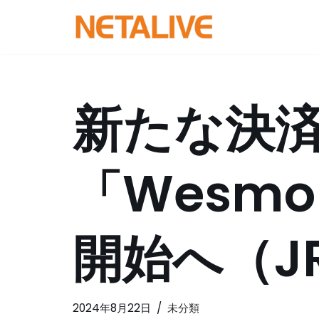
コ
ン
テ
ン
新たな決
ツ
へ
ス
「Wesmo
キ
ッ
プ
開始へ（J
2024年8月22日
未分類