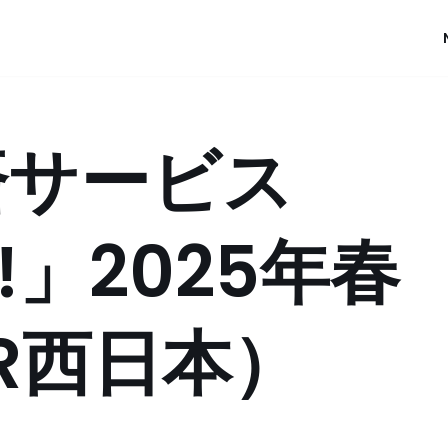
済サービス
!」2025年春
R西日本）