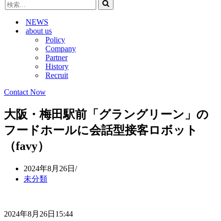
検
ビ
ゲ
索...
ゲ
ー
NEWS
ー
シ
about us
シ
ョ
Policy
ョ
ン
Company
ン
メ
Partner
メ
ニ
History
ニ
ュ
Recruit
ュ
ー
ー
Contact Now
大阪・梅田駅前「グラングリーン」の
フードホールに会話型接客ロボット
（favy）
2024年8月26日
未分類
2024年8月26日15:44