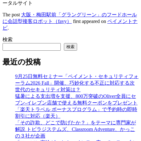
ータルサイト
The post
大阪・梅田駅前「グラングリーン」のフードホール
に会話型接客ロボット（favy）
first appeared on
ペイメントナ
ビ
.
検索
検索
最近の投稿
9月25日無料セミナー「ペイメント・セキュリティフォ
ーラム2026 Fall」開催、巧妙化する不正に対応する次
世代のセキュリティ対策は？
猛暑による支出増を支援、800万突破のOliver全員にセ
ブン‐イレブン店舗で使える無料クーポンをプレゼント
「楽天トラベル ボーナスプログラム」で予約時の即時
割引に対応（楽天）
「その詐欺、どこで防げたか？」をテーマに専門家が
解説 トビラジステムズ、Classroom Adventure、かっこ
の３社が企画