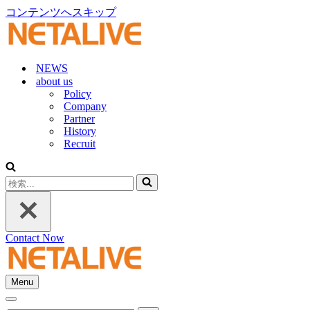
コンテンツへスキップ
NEWS
about us
Policy
Company
Partner
History
Recruit
検
索...
Contact Now
Menu
ナ
ナ
ビ