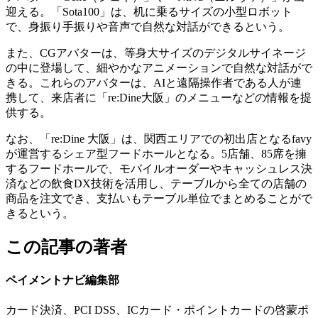
迎える。「Sota100」は、机に乗るサイズの小型ロボット
で、身振り手振りや音声で自然な対話ができるという。
また、CGアバターは、等身大サイズのデジタルサイネージ
の中に登場して、細やかなアニメーションで自然な対話がで
きる。これらのアバターは、AIと遠隔操作者である人が連
携して、来店者に「re:Dine大阪」のメニューなどの情報を提
供する。
なお、「re:Dine 大阪」は、関西エリアでの初出店となるfavy
が運営するシェア型フードホールとなる。5店舗、85席を擁
するフードホールで、モバイルオーダーやキャッシュレス決
済などの飲食DX技術を活用し、テーブルから全ての店舗の
商品を注文でき、支払いもテーブル単位でまとめることがで
きるという。
この記事の著者
ペイメントナビ編集部
カード決済、PCI DSS、ICカード・ポイントカードの啓蒙ポ