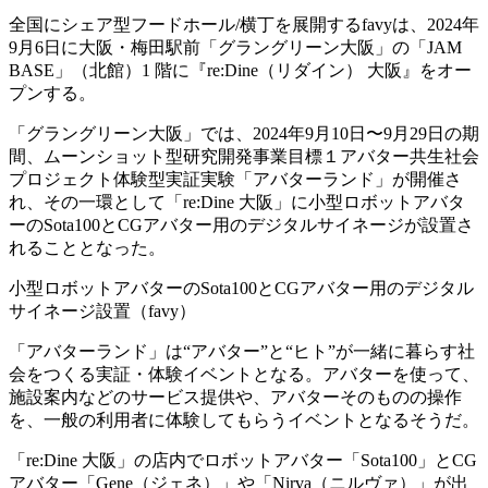
全国にシェア型フードホール/横丁を展開するfavyは、2024年
9月6日に大阪・梅田駅前「グラングリーン大阪」の「JAM
BASE」（北館）1 階に『re:Dine（リダイン） 大阪』をオー
プンする。
「グラングリーン大阪」では、2024年9月10日〜9月29日の期
間、ムーンショット型研究開発事業目標１アバター共生社会
プロジェクト体験型実証実験「アバターランド」が開催さ
れ、その一環として「re:Dine 大阪」に小型ロボットアバタ
ーのSota100とCGアバター用のデジタルサイネージが設置さ
れることとなった。
小型ロボットアバターのSota100とCGアバター用のデジタル
サイネージ設置（favy）
「アバターランド」は“アバター”と“ヒト”が一緒に暮らす社
会をつくる実証・体験イベントとなる。アバターを使って、
施設案内などのサービス提供や、アバターそのものの操作
を、一般の利用者に体験してもらうイベントとなるそうだ。
「re:Dine 大阪」の店内でロボットアバター「Sota100」とCG
アバター「Gene（ジェネ）」や「Nirva（ニルヴァ）」が出