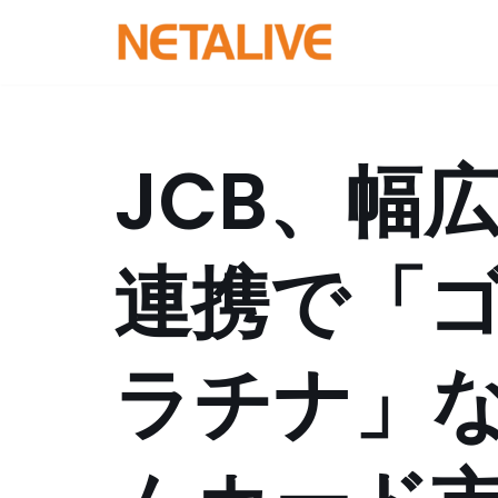
コ
ン
テ
ン
JCB、幅
ツ
へ
ス
連携で「
キ
ッ
プ
ラチナ」