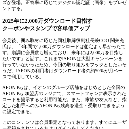
ズが登場。正答率に応じてデジタル認定証（画像）をプレゼ
ントする。
2025年に2,000万ダウンロード目指す
クーポンやスタンプで客単価アップ
会見後、囲み取材に応じた同社取締役副社長兼COO 関矢充
氏は、「3年間で1,000万ダウンロードは想定より早かったで
す。順調に会員数も増えており、来年には2,000万を目指し
たいです」と話す。これまでiAEONは大型キャンペーンを
行っていなかったため、今回の取り組みをフックとしたいそ
うだ。iAEONの利用者はダウンロード者の約50％が月ベー
スで利用している。
AEON Payは、イオンのグループ店舗をはじめとした全国の
AEON Pay 加盟店のレジにて、スマートフォンに表示された
コードを提示すると利用可能だ。また、家族や友人など、指
定した相手へのみAEON Pay残高を送金・受取りできるよう
に設定できる。
このコンテンツは会員限定となっております。すでにユーザ
ー登録をされている方はログインをしてください。