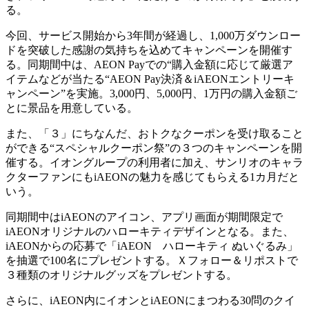
る。
今回、サービス開始から3年間が経過し、1,000万ダウンロー
ドを突破した感謝の気持ちを込めてキャンペーンを開催す
る。同期間中は、AEON Payでの“購入金額に応じて厳選ア
イテムなどが当たる“AEON Pay決済＆iAEONエントリーキ
ャンペーン”を実施。3,000円、5,000円、1万円の購入金額ご
とに景品を用意している。
また、「３」にちなんだ、おトクなクーポンを受け取ること
ができる“スペシャルクーポン祭”の３つのキャンペーンを開
催する。イオングループの利用者に加え、サンリオのキャラ
クターファンにもiAEONの魅力を感じてもらえる1カ月だと
いう。
同期間中はiAEONのアイコン、アプリ画面が期間限定で
iAEONオリジナルのハローキティデザインとなる。また、
iAEONからの応募で「iAEON ハローキティ ぬいぐるみ」
を抽選で100名にプレゼントする。Ｘフォロー＆リポストで
３種類のオリジナルグッズをプレゼントする。
さらに、iAEON内にイオンとiAEONにまつわる30問のクイ