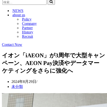
検
ビ
ゲ
索...
ゲ
ー
NEWS
ー
シ
about us
シ
ョ
Policy
ョ
ン
Company
ン
メ
Partner
メ
ニ
History
ニ
ュ
Recruit
ュ
ー
ー
Contact Now
イオン「iAEON」が3周年で大型キャン
ペーン、AEON Pay決済やデータマー
ケティングをさらに強化へ
2024年8月29日
未分類