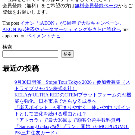
会員登録（無料）をご希望の方は
無料会員登録ページ
からご
登録をお願いします。
The post
イオン「iAEON」が3周年で大型キャンペーン、
AEON Pay決済やデータマーケティングをさらに強化へ
first
appeared on
ペイメントナビ
.
検索
検索
最近の投稿
9月30日開催「Stripe Tour Tokyo 2026」参加者募集（ス
トライプジャパン株式会社）
KELAがULTRA REDのCTEMプラットフォームのAI機
能を強化、日本市場でさらなる成長へ
「楽天ポイント」が貯まりやすく、使いやすいポイン
トとして進化を続ける理由とは？
「アトカラ」で最大36回まで顧客分割手数料無料
「Samsung Galaxy特別プラン」開始（GMO-PG/GMO-
PS/三井住友カード）