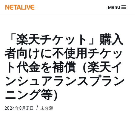
Menu
コ
ン
テ
「楽天チケット」購入
ン
ツ
者向けに不使用チケッ
へ
ス
ト代金を補償（楽天イ
キ
ッ
ンシュアランスプラン
プ
ニング等）
2024年8月31日
未分類