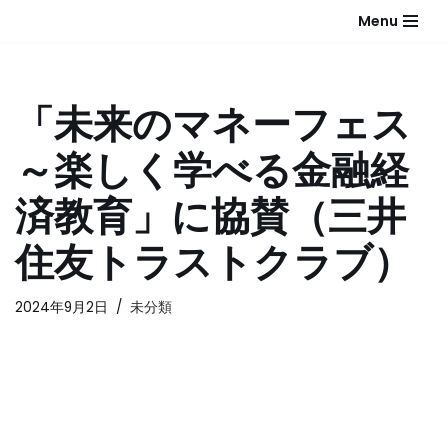
Menu
コ
ン
テ
「未来のマネーフェス
ン
ツ
～楽しく学べる金融経
へ
ス
済教育」に協賛（三井
キ
ッ
住友トラストクラブ）
プ
2024年9月2日
未分類