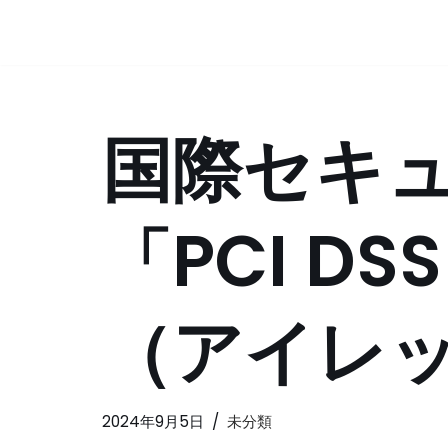
コ
ン
テ
国際セキ
ン
ツ
へ
ス
「PCI DS
キ
ッ
プ
（アイレ
2024年9月5日
未分類