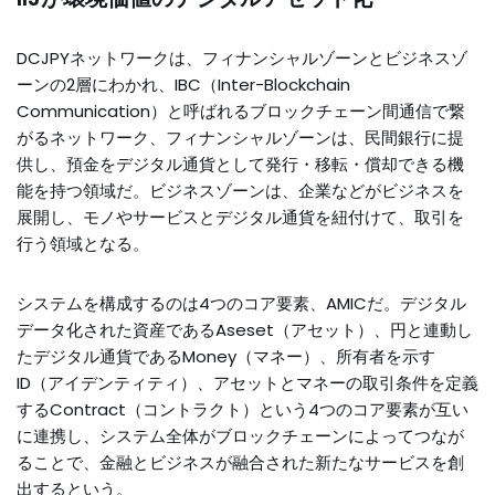
DCJPYネットワークは、フィナンシャルゾーンとビジネスゾ
ーンの2層にわかれ、IBC（Inter-Blockchain
Communication）と呼ばれるブロックチェーン間通信で繋
がるネットワーク、フィナンシャルゾーンは、民間銀行に提
供し、預金をデジタル通貨として発行・移転・償却できる機
能を持つ領域だ。ビジネスゾーンは、企業などがビジネスを
展開し、モノやサービスとデジタル通貨を紐付けて、取引を
行う領域となる。
システムを構成するのは4つのコア要素、AMICだ。デジタル
データ化された資産であるAseset（アセット）、円と連動し
たデジタル通貨であるMoney（マネー）、所有者を示す
ID（アイデンティティ）、アセットとマネーの取引条件を定義
するContract（コントラクト）という4つのコア要素が互い
に連携し、システム全体がブロックチェーンによってつなが
ることで、金融とビジネスが融合された新たなサービスを創
出するという。