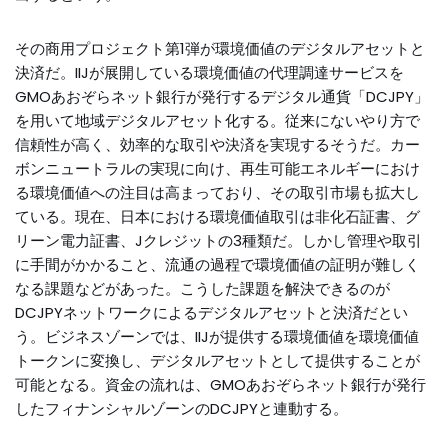
その商用プロジェクト第1弾が環境価値のデジタルアセットと
決済だ。IIJが展開している環境価値の代理調達サービスを
GMOあおぞらネット銀行が発行するデジタル通貨「DCJPY」
を用いて地域デジタルアセット化する。従来にないやり方で
信頼性が高く、効率的な取引や決済を実現するそうだ。カー
ボンニュートラルの実現に向け、再生可能エネルギーにおけ
る環境価値への注目は高まっており、その取引市場も拡大し
ている。現在、日本における環境価値取引は非化石証書、グ
リーン電力証書、Jクレジットの3種類だ。しかし管理や取引
に手間がかかること、流通の過程で環境価値の証明が難しく
なる課題などがあった。こうした課題を解決できるのが
DCJPYネットワークによるデジタルアセットと決済だとい
う。ビジネスゾーンでは、IIJが提供する環境価値を環境価値
トークンに変換し、デジタルアセットとして提供することが
可能となる。資金の流れは、GMOあおぞらネット銀行が発行
したフィナンシャルゾーンのDCJPYと連動する。