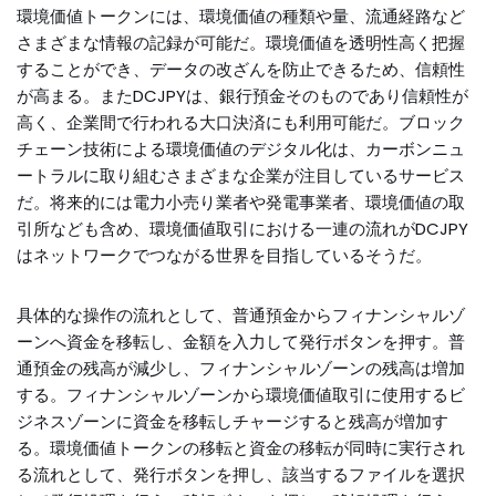
環境価値トークンには、環境価値の種類や量、流通経路など
さまざまな情報の記録が可能だ。環境価値を透明性高く把握
することができ、データの改ざんを防止できるため、信頼性
が高まる。またDCJPYは、銀行預金そのものであり信頼性が
高く、企業間で行われる大口決済にも利用可能だ。ブロック
チェーン技術による環境価値のデジタル化は、カーボンニュ
ートラルに取り組むさまざまな企業が注目しているサービス
だ。将来的には電力小売り業者や発電事業者、環境価値の取
引所なども含め、環境価値取引における一連の流れがDCJPY
はネットワークでつながる世界を目指しているそうだ。
具体的な操作の流れとして、普通預金からフィナンシャルゾ
ーンへ資金を移転し、金額を入力して発行ボタンを押す。普
通預金の残高が減少し、フィナンシャルゾーンの残高は増加
する。フィナンシャルゾーンから環境価値取引に使用するビ
ジネスゾーンに資金を移転しチャージすると残高が増加す
る。環境価値トークンの移転と資金の移転が同時に実行され
る流れとして、発行ボタンを押し、該当するファイルを選択