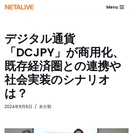
Menu
コ
ン
テ
デジタル通貨
ン
ツ
「DCJPY」が商用化、
へ
ス
既存経済圏との連携や
キ
ッ
社会実装のシナリオ
プ
は？
2024年9月6日
未分類