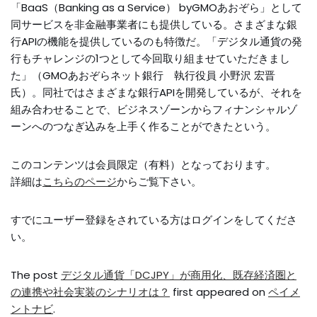
「BaaS（Banking as a Service） byGMOあおぞら」として
同サービスを非金融事業者にも提供している。さまざまな銀
行APIの機能を提供しているのも特徴だ。「デジタル通貨の発
行もチャレンジの1つとして今回取り組ませていただきまし
た」（GMOあおぞらネット銀行 執行役員 小野沢 宏晋
氏）。同社ではさまざまな銀行APIを開発しているが、それを
組み合わせることで、ビジネスゾーンからフィナンシャルゾ
ーンへのつなぎ込みを上手く作ることができたという。
このコンテンツは会員限定（有料）となっております。
詳細は
こちらのページ
からご覧下さい。
すでにユーザー登録をされている方は
ログイン
をしてくださ
い。
The post
デジタル通貨「DCJPY」が商用化、既存経済圏と
の連携や社会実装のシナリオは？
first appeared on
ペイメ
ントナビ
.