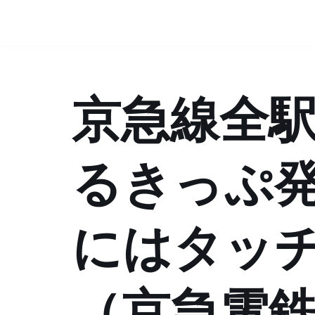
コ
ン
テ
京急線全
ン
ツ
へ
ス
るきっぷ発
キ
ッ
プ
にはタッ
（京急電