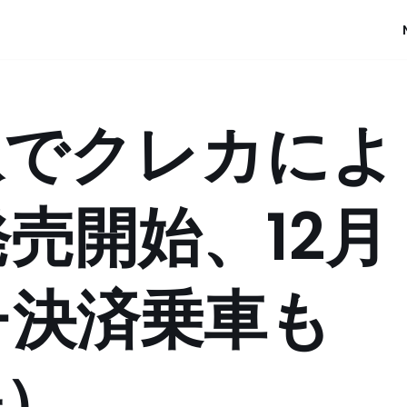
駅でクレカによ
売開始、12月
チ決済乗車も
鉄）