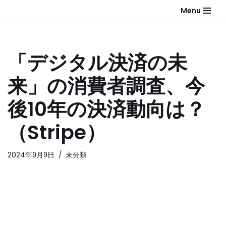
Menu
コ
ン
テ
「デジタル決済の未
ン
ツ
来」の消費者調査、今
へ
ス
後10年の決済動向は？
キ
ッ
（Stripe）
プ
2024年9月9日
未分類