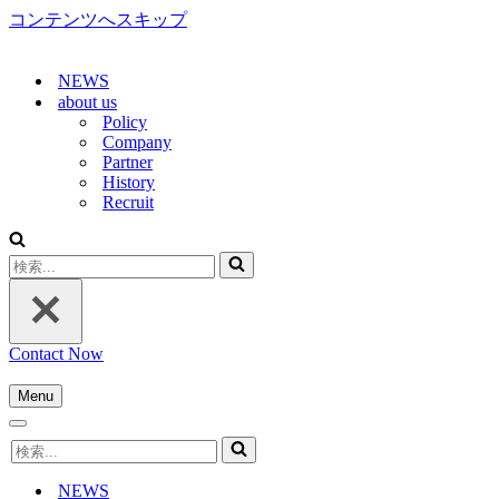
コンテンツへスキップ
NEWS
about us
Policy
Company
Partner
History
Recruit
検
索...
Contact Now
Menu
ナ
ナ
ビ
検
ビ
ゲ
索...
ゲ
ー
NEWS
ー
シ