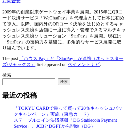
お問合せ
2009年の創業以来ゲートウェイ事業を展開。2015年にQRコ
ード決済サービス「WeChatPay」を代理店として日本に初め
て導入。以降、国内外のQRコード決済をはじめとするキャ
ッシュレス決済を店舗に一度に導入・管理できるマルチキャ
ッシュレス決済ソリューション「StarPay」を展開。現在は
「StarPay」の技術力を基盤に、多角的なサービス展開に取
り組んでいます。
The post
「ハウス Pay」と「StarPay」が連携（ネットスター
ズ/ジャックス）
first appeared on
ペイメントナビ
.
検索
検索
最近の投稿
「TOKYU CARDで乗って買って20％キャッシュバッ
クキャンペーン」実施（東急カード）
ステーブルコイン決済基盤「DG Stablecoin Payment
Service」、JCBとDGFTから開始（DG）