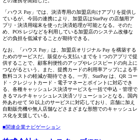
との連携を開始した。
「ハウス Pay」では、決済専用の加盟店向けアプリを提供し
ているが、今回の連携により、加盟店はStarPay の店舗用ア
プリ・決済用端末を使った決済処理が可能となる。そのた
め、POS レジなどを利用している加盟店のシステム改修な
どの負担を低減することが期待できる。
なお、「ハウス Pay」は、加盟店オリジナル Pay を構築する
ためのサービスだ。販促から支払いまでを 1 つのアプリで提
供することで、顧客利便性のアップやレジスピードの向上に
つながるという。また、提携カードの利用率アップによる手
数料コストの軽減が期待できる。一方、StarPay は、QR コー
ド・クレジットカード・電子マネーとポイントに対応でき
る、各種キャッシュレス決済サービスを一括で申込・管理で
きるマルチキャッシュレス決済ソリューションとなる。国内
外あわせて 50 以上のサービスに対応しており、店舗に加え
自動販売機や無人店舗などさまざまな形態でのキャッシュレ
ス化を支援している。
■関連企業ナビゲーション