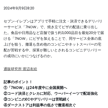
2024年9月9日8:20
セブン‐イレブンはアプリで手軽に注文・決済できるデリバリ
ーサービス「7NOW」で、焼き立てピザの配送に乗り出し
た。食品や日用品など店舗で扱う約3,000品目を最短20分で届
ける「7NOW」にピザを加えることで、同サービス全体の底
上げを狙う。撤退も含め他のコンビニやネットスーパーの宅
配が苦戦する中、採算が難しいとされるコンビニデリバリー
の成功にいかにつなげるのか。
通販研究所 渡辺友絵
記事のポイント！
①「7NOW」は24年度中に全国展開へ
②コード決済とクレカに対応、ウーバーイーツで配送強化
③
コンビニのECやデリバリーは苦戦続く
④ダークストアは利益率の低さで撤退相次ぐ