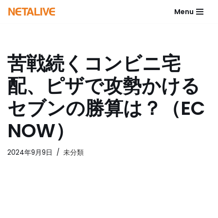
Menu
コ
ン
テ
苦戦続くコンビニ宅
ン
ツ
配、ピザで攻勢かける
へ
ス
セブンの勝算は？（EC
キ
ッ
NOW）
プ
2024年9月9日
未分類