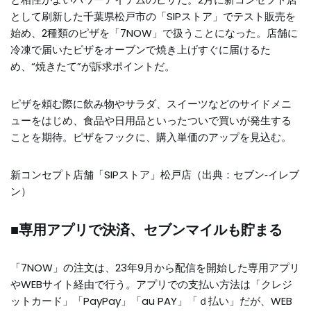
として刷新した千葉県松戸市の「SIPストア」でテスト販売を
始め、2種類のピザを「7NOW」で扱うことになった。店舗に
冷凍で届いたピザをオーブンで焼き上げすぐに届けるた
め、“焼きたて”が訴求ポイントだ。
ピザを頼む際に飲み物やサラダ、スイーツなどのサイドメニ
ューをはじめ、食品や日用品といったついで買いが発生する
ことを期待。ピザをフックに、購入単価のアップを見込む。
新コンセプト店舗「SIPストア」松戸店（出典：セブン‐イレブ
ン）
■専用アプリで決済、セブンマイルも貯まる
「7NOW」の注文は、23年9月から配信を開始した専用アプリ
やWEBサイト経由で行う。アプリでの支払い方法は「クレジ
ットカード」「PayPay」「au PAY」「ｄ払い」だが、WEB