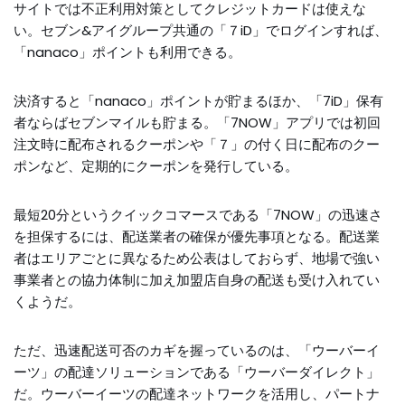
サイトでは不正利用対策としてクレジットカードは使えな
い。セブン&アイグループ共通の「７iD」でログインすれば、
「nanaco」ポイントも利用できる。
決済すると「nanaco」ポイントが貯まるほか、「7iD」保有
者ならばセブンマイルも貯まる。「7NOW」アプリでは初回
注文時に配布されるクーポンや「７」の付く日に配布のクー
ポンなど、定期的にクーポンを発行している。
最短20分というクイックコマースである「7NOW」の迅速さ
を担保するには、配送業者の確保が優先事項となる。配送業
者はエリアごとに異なるため公表はしておらず、地場で強い
事業者との協力体制に加え加盟店自身の配送も受け入れてい
くようだ。
ただ、迅速配送可否のカギを握っているのは、「ウーバーイ
ーツ」の配達ソリューションである「ウーバーダイレクト」
だ。ウーバーイーツの配達ネットワークを活用し、パートナ