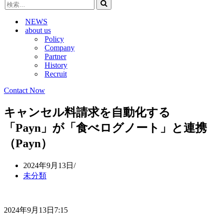
検
ビ
ゲ
索...
ゲ
ー
NEWS
ー
シ
about us
シ
ョ
Policy
ョ
ン
Company
ン
メ
Partner
メ
ニ
History
ニ
ュ
Recruit
ュ
ー
ー
Contact Now
キャンセル料請求を自動化する
「Payn」が「食べログノート」と連携
（Payn）
2024年9月13日
未分類
2024年9月13日7:15