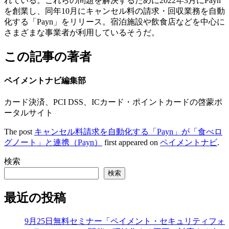
れている。これらの問題を解決するために2022年3月にPayn
を創業し、同年10月にキャンセル料の請求・回収業務を自動
化する「Payn」をリリース。宿泊施設や飲食店などを中心に
さまざまな事業者が利用しているそうだ。
この記事の著者
ペイメントナビ編集部
カード決済、PCI DSS、ICカード・ポイントカードの啓蒙ポ
ータルサイト
The post
キャンセル料請求を自動化する「Payn」が「食べロ
グノート」と連携（Payn）
first appeared on
ペイメントナビ
.
検索
検索
最近の投稿
9月25日無料セミナー「ペイメント・セキュリティフォ