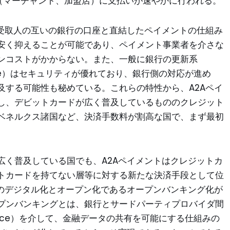
取人（マーチャント、加盟店）に支払いが速やかに行われる。
と受取人の互いの銀行の口座と直結したペイメントの仕組み
安く抑えることが可能であり、ペイメント事業者を介さな
ンコストがかからない。また、一般に銀行の更新系
 Interface）はセキュリティが優れており、銀行側の対応が進め
及する可能性も秘めている。これらの特性から、A2Aペイ
し、デビットカードが広く普及しているもののクレジット
ベネルクス諸国など、決済手数料が割高な国で、まず最初
広く普及している国でも、A2Aペイメントはクレジットカ
トカードを持てない層等に対する新たな決済手段として位
融のデジタル化とオープン化であるオープンバンキング化が
プンバンキングとは、銀行とサードパーティプロバイダ間
g Interface）を介して、金融データの共有を可能にする仕組みの