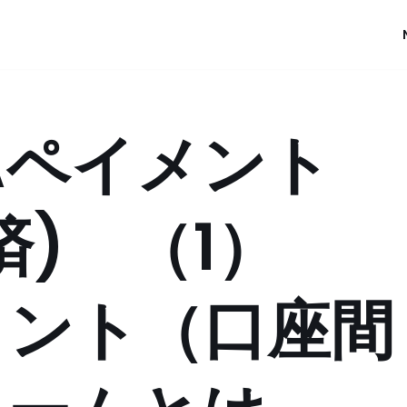
Aペイメント
済) （1）
メント（口座間