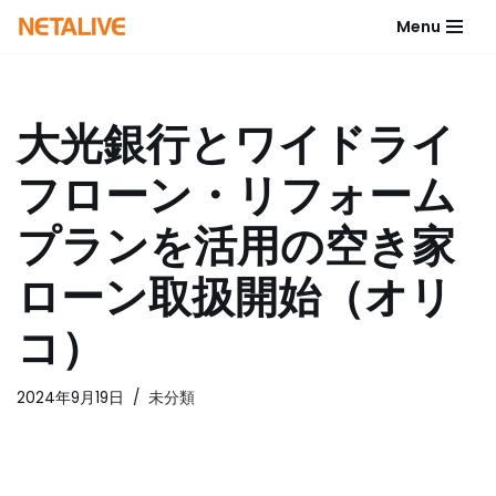
Menu
コ
ン
テ
大光銀行とワイドライ
ン
ツ
フローン・リフォーム
へ
ス
プランを活用の空き家
キ
ッ
ローン取扱開始（オリ
プ
コ）
2024年9月19日
未分類