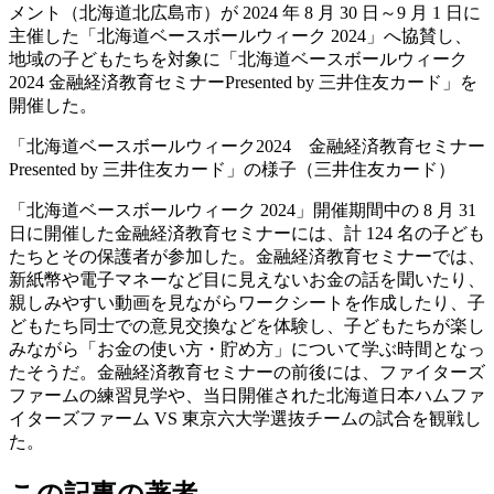
メント（北海道北広島市）が 2024 年 8 月 30 日～9 月 1 日に
主催した「北海道ベースボールウィーク 2024」へ協賛し、
地域の子どもたちを対象に「北海道ベースボールウィーク
2024 金融経済教育セミナーPresented by 三井住友カード」を
開催した。
「北海道ベースボールウィーク2024 金融経済教育セミナー
Presented by 三井住友カード」の様子（三井住友カード）
「北海道ベースボールウィーク 2024」開催期間中の 8 月 31
日に開催した金融経済教育セミナーには、計 124 名の子ども
たちとその保護者が参加した。金融経済教育セミナーでは、
新紙幣や電子マネーなど目に見えないお金の話を聞いたり、
親しみやすい動画を見ながらワークシートを作成したり、子
どもたち同士での意見交換などを体験し、子どもたちが楽し
みながら「お金の使い方・貯め方」について学ぶ時間となっ
たそうだ。金融経済教育セミナーの前後には、ファイターズ
ファームの練習見学や、当日開催された北海道日本ハムファ
イターズファーム VS 東京六大学選抜チームの試合を観戦し
た。
この記事の著者