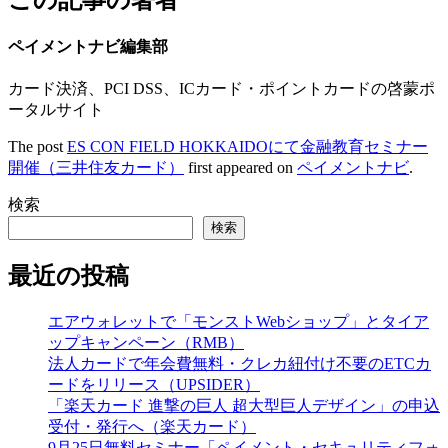
ペイメントナビ編集部
カード決済、PCI DSS、ICカード・ポイントカードの啓蒙ポ
ータルサイト
The post
ES CON FIELD HOKKAIDOにて金融教育セミナー
開催（三井住友カード）
first appeared on
ペイメントナビ
.
検索
検索
最近の投稿
エアウォレットで「モンストWebショップ」とタイア
ップキャンペーン（RMB）
法人カードで年会費無料・クレカ紐付け不要のETCカ
ードをリリース（UPSIDER）
「楽天カード 進撃の巨人 超大型巨人デザイン」の申込
受付・発行へ（楽天カード）
9月25日無料セミナー「ペイメント・セキュリティフォ