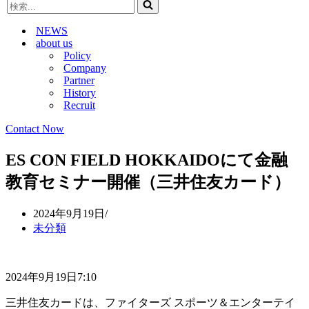
検
ビ
ゲ
索...
ゲ
ー
NEWS
ー
シ
about us
シ
ョ
Policy
ョ
ン
Company
ン
メ
Partner
メ
ニ
History
ニ
ュ
Recruit
ュ
ー
ー
Contact Now
ES CON FIELD HOKKAIDOにて金融
教育セミナー開催（三井住友カード）
2024年9月19日
未分類
2024年9月19日7:10
三井住友カードは、ファイターズ スポーツ＆エンターテイ