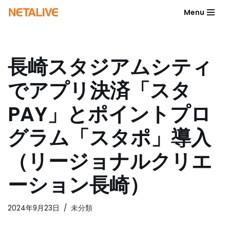
Menu
コ
ン
テ
長崎スタジアムシティ
ン
ツ
でアプリ決済「スタ
へ
ス
PAY」とポイントプロ
キ
ッ
グラム「スタポ」導入
プ
（リージョナルクリエ
ーション長崎）
2024年9月23日
未分類