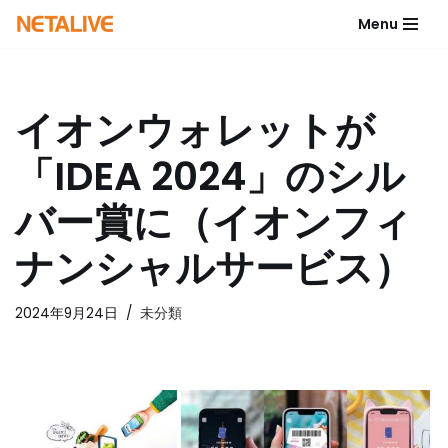
Menu
コ
ン
テ
イオンウォレットが
ン
ツ
「IDEA 2024」のシル
へ
ス
バー賞に（イオンフィ
キ
ッ
ナンシャルサービス）
プ
2024年9月24日
未分類