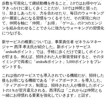
歩数を可視化して継続動機を作ること、2.0ではお得やゲム
ヲきっかけに楽しく歩くことだが、3.0では仲間と競った
り、励ましあったり、力を合わせたり、毎日のウォーキング
が一層楽しみになる習慣をつくるそうだ。その実現に向け
て、仲間を軸に「仲間」「お得」「ゲーム」の3つのエンジ
ンを組み合わせることでさらに強力なウォーキングの習慣化
につなげる。
新サービスの概要については、事業責任者 ゼネラルマネー
ジャー 西澤 孝太氏が紹介した。新ポイントサービス
「aruku&ポイント」では、手軽に歩くだけで楽しくポイント
が貯まる。例えば、招待された人が新規登録すると、そのタ
イミングで両者に「aruku&ポイント」5,000ポイントをプレ
ゼントする。
これは他のサービスでも導入されている機能だが、招待した
後もお得になる機能である「ティアボーナス」を導入した。
「ティアボーナス」制度は、招待された人が獲得したポイン
トの1％が翌月還元される。西澤氏は「これからは仲間とも
一緒にお得慣れる要素を強化していきます」と話す。