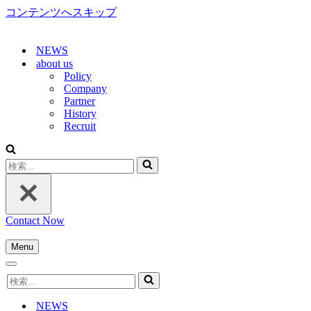
コンテンツへスキップ
NEWS
about us
Policy
Company
Partner
History
Recruit
検
索...
Contact Now
Menu
ナ
ナ
ビ
検
ビ
ゲ
索...
ゲ
ー
NEWS
ー
シ