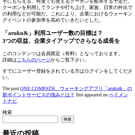
手にもらえる、何度でも使えるクーポンを配布する予定だ。
クーポンを利用してランチや打ち上げ、家族、日常の外出で
の利用などが可能だ。これにより、企業におけるウォーキン
グイベントの参加率を高めていきたいとした。
「aruku&」利用ユーザー数の目標は？
3つの収益、企業タイアップでさらなる成長を
このコンテンツは会員限定（有料）となっております。
詳細は
こちらのページ
からご覧下さい。
すでにユーザー登録をされている方は
ログイン
をしてくださ
い。
The post
ONE COMPATH、ウォーキングアプリ「aruku&」の
新ポイントサービスの強みとは？
first appeared on
ペイメン
トナビ
.
検索
検索
最近の投稿