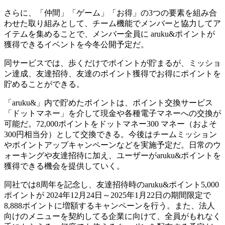
さらに、「仲間」「ゲーム」「お得」の3つの要素を組み合
わせた取り組みとして、チーム機能でメンバーと協力してア
イテムを集めることで、メンバー全員に aruku&ポイントが
獲得できるイベントを今冬公開予定だ。
同サービスでは、歩くだけでポイントが貯まるが、ミッショ
ン達成、友達招待、友達のポイント獲得でお得にポイントを
貯めることができる。
「aruku&」内で貯めたポイントは、ポイント交換サービス
「ドットマネー」を介して現金や各種電子マネーへの交換が
可能だ。72,000ポイントをドットマネー300 マネー（およそ
300円相当分）として交換できる。今後はチームミッション
やポイントアップキャンペーンなどを実施予定だ。日常のウ
ォーキングや友達招待に加え、ユーザーがaruku&ポイントを
獲得できる機会を提供していく。
同社では8周年を記念し、友達招待時のaruku&ポイント5,000
ポイントが 2024年12月24日～2025年1月22日の期間限定で
8,888ポイントに増額するキャンペーンを行う。また、法人
向けのメニューを契約してる企業に向けて、全員がもれなく