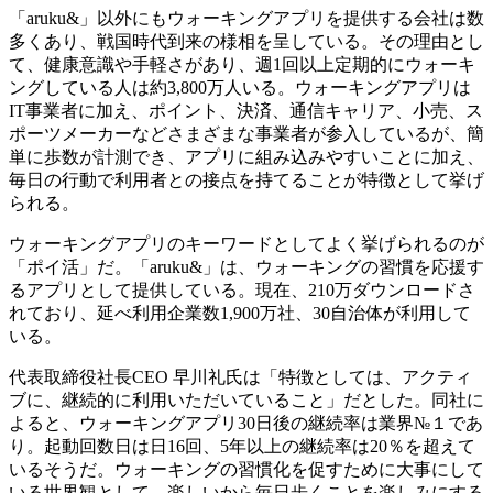
「aruku&」以外にもウォーキングアプリを提供する会社は数
多くあり、戦国時代到来の様相を呈している。その理由とし
て、健康意識や手軽さがあり、週1回以上定期的にウォーキ
ングしている人は約3,800万人いる。ウォーキングアプリは
IT事業者に加え、ポイント、決済、通信キャリア、小売、ス
ポーツメーカーなどさまざまな事業者が参入しているが、簡
単に歩数が計測でき、アプリに組み込みやすいことに加え、
毎日の行動で利用者との接点を持てることが特徴として挙げ
られる。
ウォーキングアプリのキーワードとしてよく挙げられるのが
「ポイ活」だ。「aruku&」は、ウォーキングの習慣を応援す
るアプリとして提供している。現在、210万ダウンロードさ
れており、延べ利用企業数1,900万社、30自治体が利用して
いる。
代表取締役社長CEO 早川礼氏は「特徴としては、アクティ
ブに、継続的に利用いただいていること」だとした。同社に
よると、ウォーキングアプリ30日後の継続率は業界№１であ
り。起動回数日は日16回、5年以上の継続率は20％を超えて
いるそうだ。ウォーキングの習慣化を促すために大事にして
いる世界観として、楽しいから毎日歩くことを楽しみにする