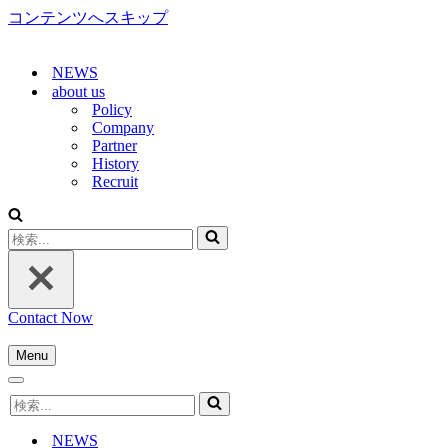
コンテンツへスキップ
NEWS
about us
Policy
Company
Partner
History
Recruit
検
索...
Contact Now
Menu
ナ
ナ
ビ
検
ビ
ゲ
索...
ゲ
ー
NEWS
ー
シ