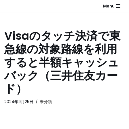
Menu
コ
ン
テ
Visaのタッチ決済で東
ン
ツ
急線の対象路線を利用
へ
ス
すると半額キャッシュ
キ
ッ
バック（三井住友カー
プ
ド）
2024年9月25日
未分類