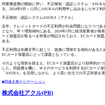
同業務提携の開始に伴い、不正検知・認証システム「ASUK
る。2024年9月～12月にASUKAの利用申し込みをしたW２
不正検知・認証システムASUKA（アクル）
近年、クレジットカードの不正利用が社会問題になりつつある中
となり、年々増加傾向にある。2024年3月に経済産業省が発
ード加盟店が取るべき対策が明記されており、ECカード加
ある。
不正利用は矢継ぎ早に起こり、急激に増加する傾向があるた
ECカード加盟店にとって課題となっている。
そのような現状を踏まえ、ECカード加盟店がより効率的か
した。同提携を機に、W２のサービスを利用するECカード
「ASUKA」を活用しながら、より高い次元での不正対策を
■関連企業ナビゲーション
株式会社アクル(PR)