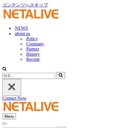
コンテンツへスキップ
NEWS
about us
Policy
Company
Partner
History
Recruit
検
索...
Contact Now
Menu
ナ
ナ
ビ