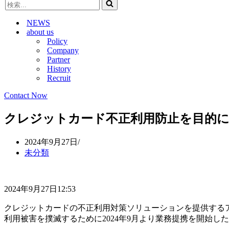
検
ビ
ゲ
索...
ゲ
ー
NEWS
ー
シ
about us
シ
ョ
Policy
ョ
ン
Company
ン
メ
Partner
メ
ニ
History
ニ
ュ
Recruit
ュ
ー
ー
Contact Now
クレジットカード不正利用防止を目的に
2024年9月27日
未分類
2024年9月27日12:53
クレジットカードの不正利用対策ソリューションを提供する
利用被害を撲滅するために2024年9月より業務提携を開始し