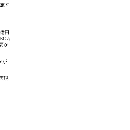
実施す
4億円
ECカ
要が
かが
実現