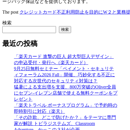
ージバック保証などを提供しております。
The post
クレジットカード不正利用防止を目的にW２と業務
検索
検索
最近の投稿
「楽天カード 進撃の巨人 超大型巨人デザイン」
の申込受付・発行へ（楽天カード）
9月25日無料セミナー「ペイメント・セキュリテ
ィフォーラム2026 Fall」開催、巧妙化する不正に
対応する次世代のセキュリティ対策は？
猛暑による支出増を支援、800万突破のOliver全員
にセブン‐イレブン店舗で使える無料クーポンをプ
レゼント
「楽天トラベル ボーナスプログラム」で予約時の
即時割引に対応（楽天）
「その詐欺、どこで防げたか？」をテーマに専門
家が解説 トビラジステムズ、Classroom
Adventure、かっこの３社が企画