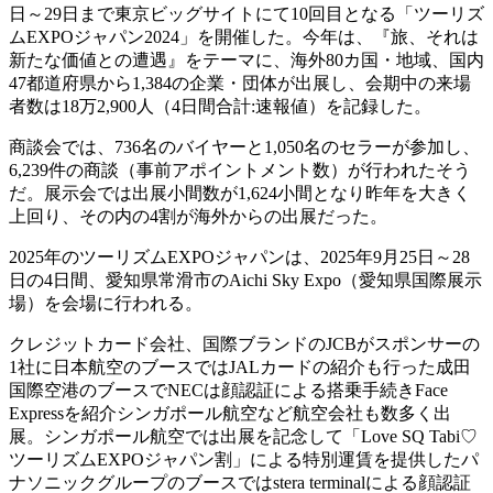
日～29日まで東京ビッグサイトにて10回目となる「ツーリズ
ムEXPOジャパン2024」を開催した。今年は、『旅、それは
新たな価値との遭遇』をテーマに、海外80カ国・地域、国内
47都道府県から1,384の企業・団体が出展し、会期中の来場
者数は18万2,900人（4日間合計:速報値）を記録した。
商談会では、736名のバイヤーと1,050名のセラーが参加し、
6,239件の商談（事前アポイントメント数）が行われたそう
だ。展示会では出展小間数が1,624小間となり昨年を大きく
上回り、その内の4割が海外からの出展だった。
2025年のツーリズムEXPOジャパンは、2025年9月25日～28
日の4日間、愛知県常滑市のAichi Sky Expo（愛知県国際展示
場）を会場に行われる。
クレジットカード会社、国際ブランドのJCBがスポンサーの
1社に日本航空のブースではJALカードの紹介も行った成田
国際空港のブースでNECは顔認証による搭乗手続きFace
Expressを紹介シンガポール航空など航空会社も数多く出
展。シンガポール航空では出展を記念して「Love SQ Tabi♡
ツーリズムEXPOジャパン割」による特別運賃を提供したパ
ナソニックグループのブースではstera terminalによる顔認証