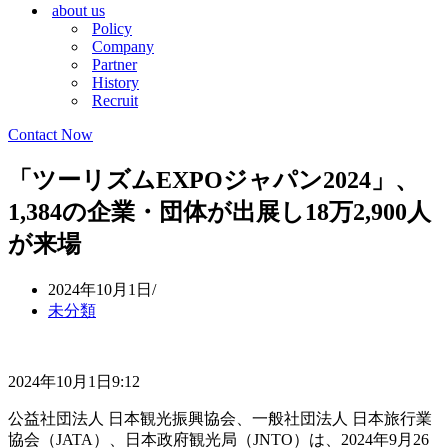
about us
シ
ョ
Policy
ョ
ン
Company
ン
メ
Partner
メ
ニ
History
ニ
ュ
Recruit
ュ
ー
ー
Contact Now
「ツーリズムEXPOジャパン2024」、
1,384の企業・団体が出展し18万2,900人
が来場
2024年10月1日
未分類
2024年10月1日9:12
公益社団法人 日本観光振興協会、一般社団法人 日本旅行業
協会（JATA）、日本政府観光局（JNTO）は、2024年9月26