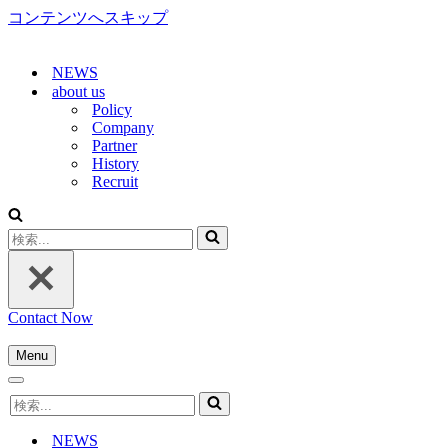
コンテンツへスキップ
NEWS
about us
Policy
Company
Partner
History
Recruit
検
索...
Contact Now
Menu
ナ
ナ
ビ
検
ビ
ゲ
索...
ゲ
ー
NEWS
ー
シ