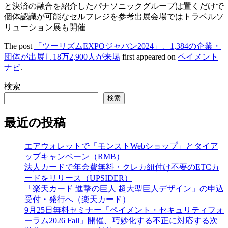
と決済の融合を紹介したパナソニックグループは置くだけで
個体認識が可能なセルフレジを参考出展会場ではトラベルソ
リューション展も開催
The post
「ツーリズムEXPOジャパン2024」、1,384の企業・
団体が出展し18万2,900人が来場
first appeared on
ペイメント
ナビ
.
検索
検索
最近の投稿
エアウォレットで「モンストWebショップ」とタイア
ップキャンペーン（RMB）
法人カードで年会費無料・クレカ紐付け不要のETCカ
ードをリリース（UPSIDER）
「楽天カード 進撃の巨人 超大型巨人デザイン」の申込
受付・発行へ（楽天カード）
9月25日無料セミナー「ペイメント・セキュリティフォ
ーラム2026 Fall」開催、巧妙化する不正に対応する次