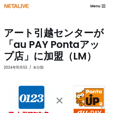
Menu
コ
ン
テ
アート引越センターが
ン
ツ
「au PAY Pontaアッ
へ
ス
プ店」に加盟（LM）
キ
ッ
2024年10月1日
未分類
プ