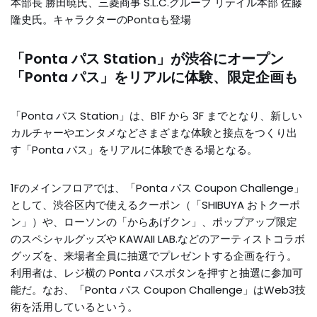
本部長 勝田暁氏、三菱商事 S.L.C.グループ リテイル本部 佐藤
隆史氏。キャラクターのPontaも登場
「Ponta パス Station」が渋谷にオープン
「Ponta パス」をリアルに体験、限定企画も
「Ponta パス Station」は、B1F から 3F までとなり、新しい
カルチャーやエンタメなどさまざまな体験と接点をつくり出
す「Ponta パス」をリアルに体験できる場となる。
1Fのメインフロアでは、「Ponta パス Coupon Challenge」
として、渋谷区内で使えるクーポン（「SHIBUYA おトクーポ
ン」）や、ローソンの「からあげクン」、ポップアップ限定
のスペシャルグッズや KAWAII LAB.などのアーティストコラボ
グッズを、来場者全員に抽選でプレゼントする企画を行う。
利用者は、レジ横の Ponta パスボタンを押すと抽選に参加可
能だ。なお、「Ponta パス Coupon Challenge」はWeb3技
術を活用しているという。