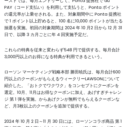
ーストでは、毎月エントリーして、Ponta 提携社で au
PAY（コード支払い）を利用して支払うと、Ponta ポイント
の還元率が上乗せされる。また、対象期間中に Ponta 提携社
で 1 ポイント以上貯めると、100 名に10,000 ポイントが当たる
抽選を実施。初回の対象期間は 2024 年 10 月2 日から 12 月 31
日で、以降 3 カ月ごとに年 4 回実施予定だ。
これらの特典を従来と変わらず548 円で提供する。毎月合計
3,000円以上のお得になる特典が利用できるという。
ローソン マーケティング戦略本部 勝田暁氏は、毎月合計600
円以上のクーポンがもらえるウィークリーLAWSONについて
紹介した。「おトクでワクワク」をコンセプトにクーポンを
選定。10月、11月はお得なクーポンに加え、あげすぎチャレン
ジ 第 1 弾を実施。からあげクンが無料でもらえるクーポンな
ど、月3枚以上のクーポンを追加で提供する。
2024 年 10 月 2 日～11 月 30 日には、ローソンコラボ商品 第 1