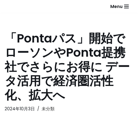
Menu
コ
ン
テ
「Pontaパス」開始で
ン
ツ
ローソンやPonta提携
へ
ス
社でさらにお得に デー
キ
ッ
タ活用で経済圏活性
プ
化、拡大へ
2024年10月3日
未分類