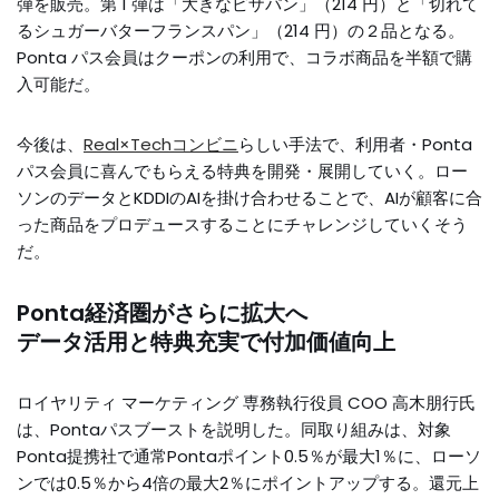
弾を販売。第 1 弾は「大きなピザパン」（214 円）と「切れて
るシュガーバターフランスパン」（214 円）の２品となる。
Ponta パス会員はクーポンの利用で、コラボ商品を半額で購
入可能だ。
今後は、
Real×Techコンビニ
らしい手法で、利用者・Ponta
パス会員に喜んでもらえる特典を開発・展開していく。ロー
ソンのデータとKDDIのAIを掛け合わせることで、AIが顧客に合
った商品をプロデュースすることにチャレンジしていくそう
だ。
Ponta経済圏がさらに拡大へ
データ活用と特典充実で付加価値向上
ロイヤリティ マーケティング 専務執行役員 COO 高木朋行氏
は、Pontaパスブーストを説明した。同取り組みは、対象
Ponta提携社で通常Pontaポイント0.5％が最大1％に、ローソ
ンでは0.5％から4倍の最大2％にポイントアップする。還元上