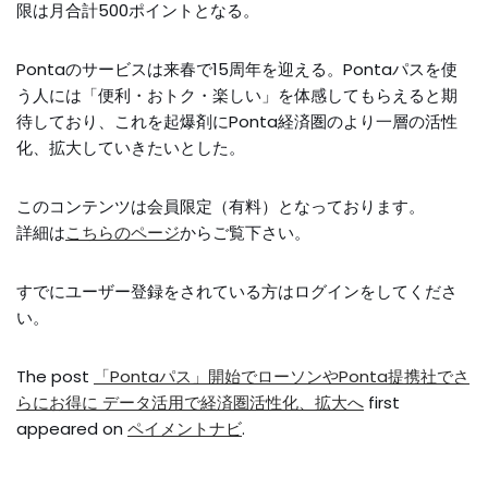
限は月合計500ポイントとなる。
Pontaのサービスは来春で15周年を迎える。Pontaパスを使
う人には「便利・おトク・楽しい」を体感してもらえると期
待しており、これを起爆剤にPonta経済圏のより一層の活性
化、拡大していきたいとした。
このコンテンツは会員限定（有料）となっております。
詳細は
こちらのページ
からご覧下さい。
すでにユーザー登録をされている方は
ログイン
をしてくださ
い。
The post
「Pontaパス」開始でローソンやPonta提携社でさ
らにお得に データ活用で経済圏活性化、拡大へ
first
appeared on
ペイメントナビ
.