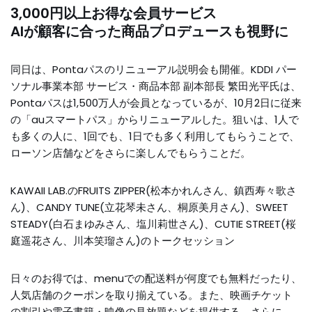
3,000円以上お得な会員サービス
AIが顧客に合った商品プロデュースも視野に
同日は、Pontaパスのリニューアル説明会も開催。KDDI パー
ソナル事業本部 サービス・商品本部 副本部長 繁田光平氏は、
Pontaパスは1,500万人が会員となっているが、10月2日に従来
の「auスマートパス」からリニューアルした。狙いは、1人で
も多くの人に、1回でも、1日でも多く利用してもらうことで、
ローソン店舗などをさらに楽しんでもらうことだ。
KAWAII LAB.のFRUITS ZIPPER(松本かれんさん、鎮西寿々歌さ
ん)、CANDY TUNE(立花琴未さん、桐原美月さん)、SWEET
STEADY(白石まゆみさん、塩川莉世さん)、CUTIE STREET(桜
庭遥花さん、川本笑瑠さん)のトークセッション
日々のお得では、menuでの配送料が何度でも無料だったり、
人気店舗のクーポンを取り揃えている。また、映画チケット
の割引や電子書籍・映像の見放題などを提供する。さらに、