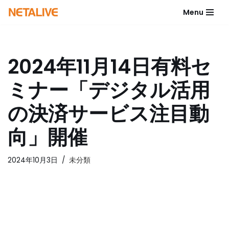
Menu
コ
ン
テ
2024年11月14日有料セ
ン
ツ
ミナー「デジタル活用
へ
ス
の決済サービス注目動
キ
ッ
向」開催
プ
2024年10月3日
未分類