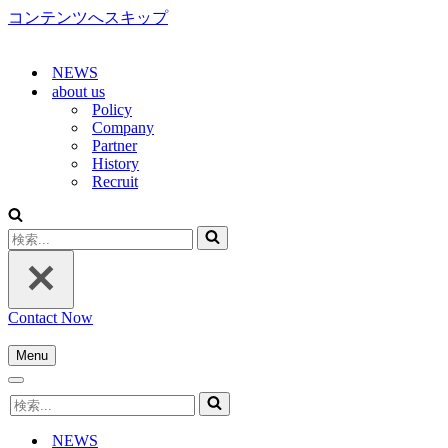
コンテンツへスキップ
NEWS
about us
Policy
Company
Partner
History
Recruit
検
索...
Contact Now
Menu
ナ
ナ
ビ
検
ビ
ゲ
索...
ゲ
ー
NEWS
ー
シ