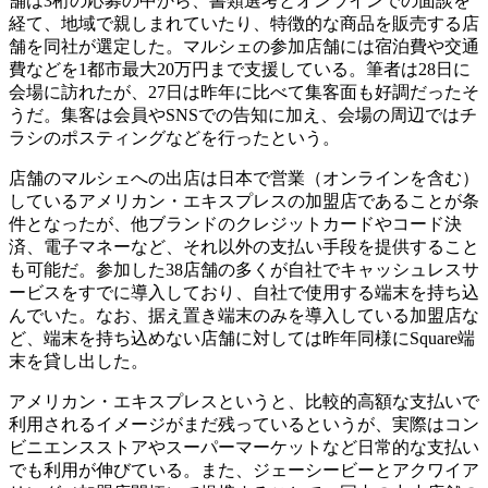
舗は3桁の応募の中から、書類選考とオンラインでの面談を
経て、地域で親しまれていたり、特徴的な商品を販売する店
舗を同社が選定した。マルシェの参加店舗には宿泊費や交通
費などを1都市最大20万円まで支援している。筆者は28日に
会場に訪れたが、27日は昨年に比べて集客面も好調だったそ
うだ。集客は会員やSNSでの告知に加え、会場の周辺ではチ
ラシのポスティングなどを行ったという。
店舗のマルシェへの出店は日本で営業（オンラインを含む）
しているアメリカン・エキスプレスの加盟店であることが条
件となったが、他ブランドのクレジットカードやコード決
済、電子マネーなど、それ以外の支払い手段を提供すること
も可能だ。参加した38店舗の多くが自社でキャッシュレスサ
ービスをすでに導入しており、自社で使用する端末を持ち込
んでいた。なお、据え置き端末のみを導入している加盟店な
ど、端末を持ち込めない店舗に対しては昨年同様にSquare端
末を貸し出した。
アメリカン・エキスプレスというと、比較的高額な支払いで
利用されるイメージがまだ残っているというが、実際はコン
ビニエンスストアやスーパーマーケットなど日常的な支払い
でも利用が伸びている。また、ジェーシービーとアクワイア