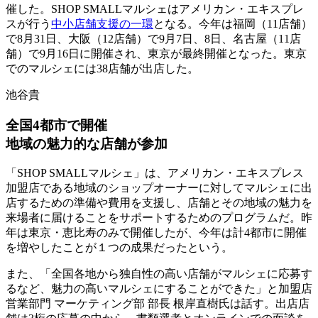
催した。SHOP SMALLマルシェはアメリカン・エキスプレ
スが行う
中小店舗支援の一環
となる。今年は福岡（11店舗）
で8月31日、大阪（12店舗）で9月7日、8日、名古屋（11店
舗）で9月16日に開催され、東京が最終開催となった。東京
でのマルシェには38店舗が出店した。
池谷貴
全国4都市で開催
地域の魅力的な店舗が参加
「SHOP SMALLマルシェ」は、アメリカン・エキスプレス
加盟店である地域のショップオーナーに対してマルシェに出
店するための準備や費用を支援し、店舗とその地域の魅力を
来場者に届けることをサポートするためのプログラムだ。昨
年は東京・恵比寿のみで開催したが、今年は計4都市に開催
を増やしたことが１つの成果だったという。
また、「全国各地から独自性の高い店舗がマルシェに応募す
るなど、魅力の高いマルシェにすることができた」と加盟店
営業部門 マーケティング部 部長 根岸直樹氏は話す。出店店