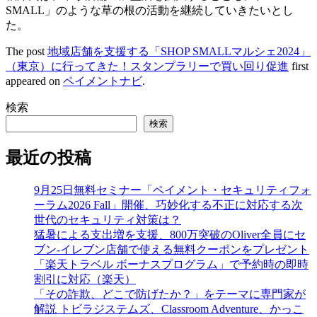
SMALL」のような草の根の活動を継続していきたいとし
た。
The post
地域店舗を支援する「SHOP SMALLマルシェ2024」
（東京）に行ってきた！スタンプラリーで買い回り促進
first
appeared on
ペイメントナビ
.
検索
検索
最近の投稿
9月25日無料セミナー「ペイメント・セキュリティフォ
ーラム2026 Fall」開催、巧妙化する不正に対応する次
世代のセキュリティ対策は？
猛暑による支出増を支援、800万突破のOliver全員にセ
ブン‐イレブン店舗で使える無料クーポンをプレゼント
「楽天トラベル ボーナスプログラム」で予約時の即時
割引に対応（楽天）
「その詐欺、どこで防げたか？」をテーマに専門家が
解説 トビラジステムズ、Classroom Adventure、かっこ