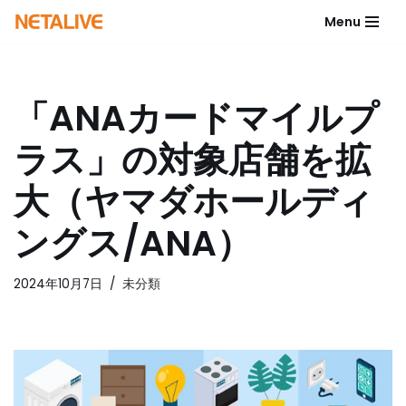
Menu
コ
ン
テ
「ANAカードマイルプ
ン
ツ
ラス」の対象店舗を拡
へ
ス
大（ヤマダホールディ
キ
ッ
ングス/ANA）
プ
2024年10月7日
未分類