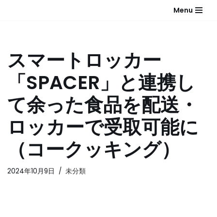
Menu
コ
ン
テ
スマートロッカー
ン
ツ
「SPACER」と連携し
へ
ス
て余った食品を配送・
キ
ッ
ロッカーで受取可能に
プ
（コークッキング）
2024年10月9日
未分類