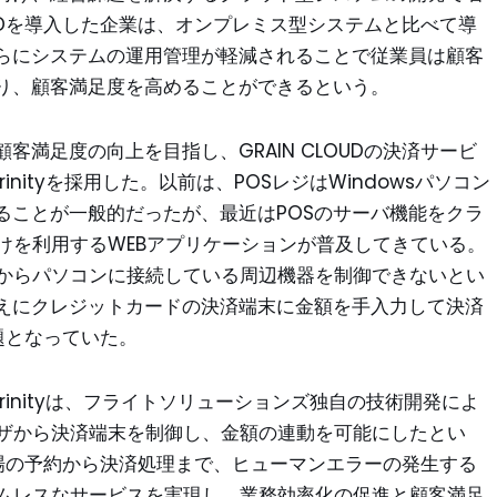
OUDを導入した企業は、オンプレミス型システムと比べて導
らにシステムの運用管理が軽減されることで従業員は顧客
り、顧客満足度を高めることができるという。
満足度の向上を目指し、GRAIN CLOUDの決済サービ
Trinityを採用した。以前は、POSレジはWindowsパソコン
ることが一般的だったが、最近はPOSのサーバ機能をクラ
けを利用するWEBアプリケーションが普及してきている。
点からパソコンに接続している周辺機器を制御できないとい
ゆえにクレジットカードの決済端末に金額を手入力して決済
課題となっていた。
 Trinityは、フライトソリューションズ独自の技術開発によ
ウザから決済端末を制御し、金額の連動を可能にしたとい
ルフ場の予約から決済処理まで、ヒューマンエラーの発生する
ームレスなサービスを実現し、業務効率化の促進と顧客満足