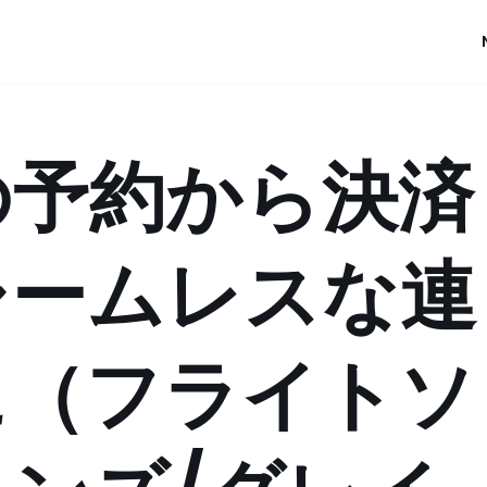
の予約から決済
シームレスな連
に（フライトソ