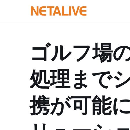
コ
ン
テ
ン
ゴルフ場
ツ
へ
ス
処理まで
キ
ッ
プ
携が可能