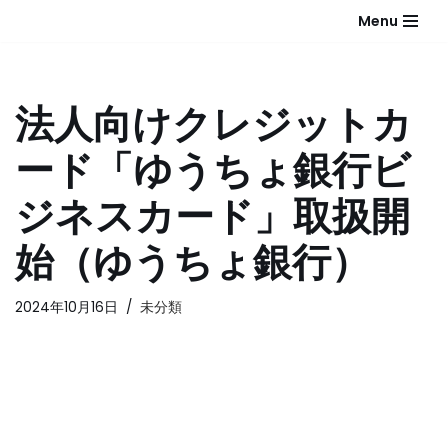
Menu
コ
ン
テ
法人向けクレジットカ
ン
ツ
ード「ゆうちょ銀行ビ
へ
ス
ジネスカード」取扱開
キ
ッ
始（ゆうちょ銀行）
プ
2024年10月16日
未分類