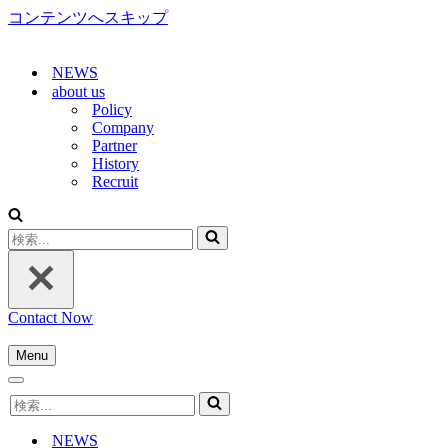
コンテンツへスキップ
NEWS
about us
Policy
Company
Partner
History
Recruit
検
索...
Contact Now
Menu
ナ
ナ
ビ
検
ビ
ゲ
索...
ゲ
ー
NEWS
ー
シ