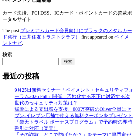
ペイメントナビ編集部
カード決済、PCI DSS、ICカード・ポイントカードの啓蒙ポ
ータルサイト
The post
プレミアムカード会員向けにブラックのメタルカー
ド発行（三井住友トラストクラブ）
first appeared on
ペイメ
ントナビ
.
検索
検索
最近の投稿
9月25日無料セミナー「ペイメント・セキュリティフォ
ーラム2026 Fall」開催、巧妙化する不正に対応する次
世代のセキュリティ対策は？
猛暑による支出増を支援、800万突破のOliver全員にセ
ブン‐イレブン店舗で使える無料クーポンをプレゼント
「楽天トラベル ボーナスプログラム」で予約時の即時
割引に対応（楽天）
「その詐欺、どこで防げたか？」をテーマに専門家が