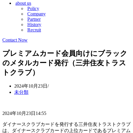
about us
シ
ョ
Policy
ョ
ン
Company
ン
メ
Partner
メ
ニ
History
ニ
ュ
Recruit
ュ
ー
ー
Contact Now
プレミアムカード会員向けにブラック
のメタルカード発行（三井住友トラス
トクラブ）
2024年10月23日
未分類
2024年10月23日14:55
ダイナースクラブカードを発行する三井住友トラストクラブ
は、ダイナースクラブカードの上位カードであるプレミアム