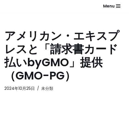
Menu
コ
ン
テ
アメリカン・エキスプ
ン
ツ
レスと「請求書カード
へ
ス
払いbyGMO」提供
キ
ッ
（GMO-PG）
プ
2024年10月25日
未分類